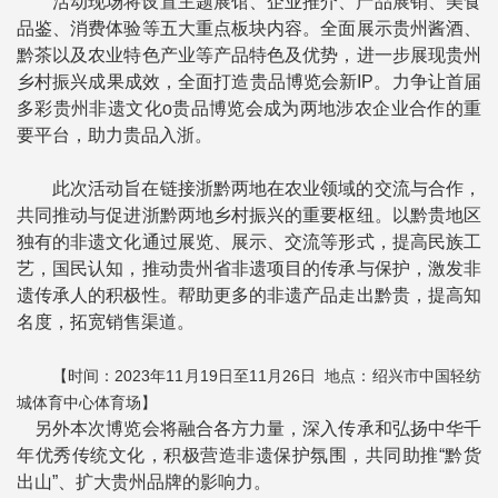
活动现场将设置主题展馆、企业推介、产品展销、美食
品鉴、消费体验等五大重点板块内容。全面展示贵州酱酒、
黔茶以及农业特色产业等产品特色及优势，进一步展现贵州
乡村振兴成果成效，全面打造贵品博览会新IP。力争让首届
多彩贵州非遗文化o贵品博览会成为两地涉农企业合作的重
要平台，助力贵品入浙。
此次活动旨在链接浙黔两地在农业领域的交流与合作，
共同推动与促进浙黔两地乡村振兴的重要枢纽。以黔贵地区
独有的非遗文化通过展览、展示、交流等形式，提高民族工
艺，国民认知，推动贵州省非遗项目的传承与保护，激发非
遗传承人的积极性。帮助更多的非遗产品走出黔贵，提高知
名度，拓宽销售渠道。
【时间：2023年11月19日至11月26日 地点：绍兴市中国轻纺
城体育中心体育场】
另外本次博览会将融合各方力量，深入传承和弘扬中华千
年优秀传统文化，积极营造非遗保护氛围，共同助推“黔货
出山”、扩大贵州品牌的影响力。