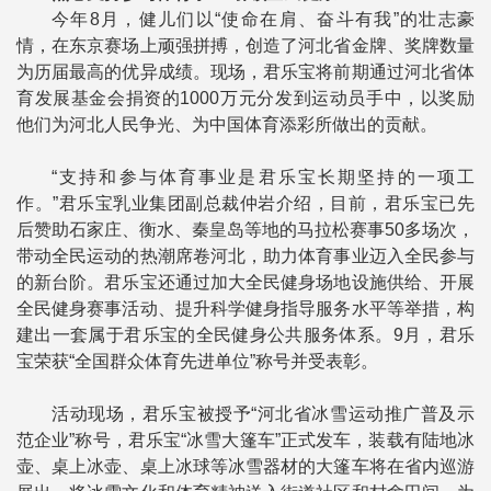
今年8月，健儿们以“使命在肩、奋斗有我”的壮志豪
情，在东京赛场上顽强拼搏，创造了河北省金牌、奖牌数量
为历届最高的优异成绩。现场，君乐宝将前期通过河北省体
育发展基金会捐资的1000万元分发到运动员手中，以奖励
他们为河北人民争光、为中国体育添彩所做出的贡献。
“支持和参与体育事业是君乐宝长期坚持的一项工
作。”君乐宝乳业集团副总裁仲岩介绍，目前，君乐宝已先
后赞助石家庄、衡水、秦皇岛等地的马拉松赛事50多场次，
带动全民运动的热潮席卷河北，助力体育事业迈入全民参与
的新台阶。君乐宝还通过加大全民健身场地设施供给、开展
全民健身赛事活动、提升科学健身指导服务水平等举措，构
建出一套属于君乐宝的全民健身公共服务体系。9月，君乐
宝荣获“全国群众体育先进单位”称号并受表彰。
活动现场，君乐宝被授予“河北省冰雪运动推广普及示
范企业”称号，君乐宝“冰雪大篷车”正式发车，装载有陆地冰
壶、桌上冰壶、桌上冰球等冰雪器材的大篷车将在省内巡游