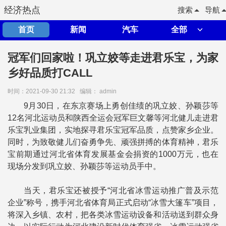
经济热点
搜索
导航
首页
新闻
汽车
全部
冠军们回家啦！巩立姣等走进君乐宝，为家
乡好品质打CALL
时间：2021-09-30 21:32
编辑： admin
9月30日，在东京赛场上勇创佳绩的巩立姣、孙颖莎等
12名河北运动员和陕西全运会冠军巨文馨等河北健儿走进君
乐宝乳业集团，实地探寻君乐宝冠军品质，点赞家乡企业。
同时，为致敬健儿们奋勇争先、顽强拼搏的体育精神，君乐
宝前期通过河北省体育发展基金会捐资的1000万元，也在
现场分发到巩立姣、孙颖莎等运动员手中。
当天，君乐宝还被授予“河北省冰雪运动推广普及示范
企业”称号，携手河北省体育局正式启动“冰雪大篷车”项目，
将深入乡镇、农村，把各类冰雪运动设备和活动送到群众身